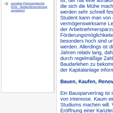
ist, der hat eine attrak
sonstige Preisvergleiche
die sich die Mühe mach
(DSL, Studienfinanzierung,
sonstiges)
werden sehr schnell fes
Student kann man von d
vermögenswirksame Le
der Arbeitnehmersparzu
Förderungsmöglichkei
besonders hoch sind 
werden. Allerdings ist 
Jahren relativ lang, daf
durch regelmäßige Zahl
Baudarlehen zu bekomme
der Kapitalanlage infor
Bauen, Kaufen, Renov
Ein Bausparvertrag ist 
von Interesse. Kaum ei
Studiums machen will. Vi
Eröffnung einer Kanzlei